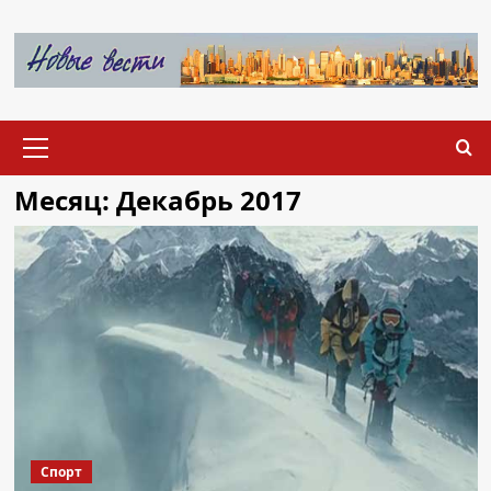
Перейти
к
содержимому
Основное
меню
Месяц:
Декабрь 2017
Спорт