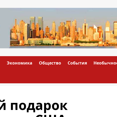
а
Экономика
Общество
События
Необычно
й подарок