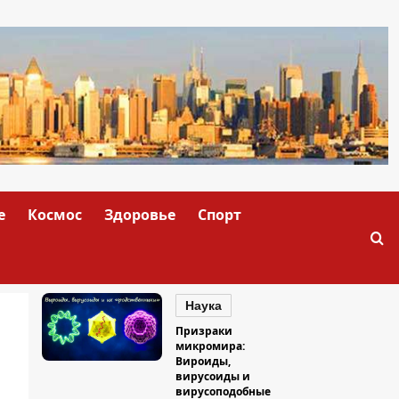
е
Космос
Здоровье
Спорт
Наука
Призраки
микромира:
Вироиды,
вирусоиды и
вирусоподобные