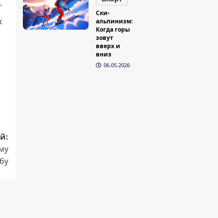
.
Ски-
альпинизм:
x
Когда горы
зовут
вверх и
вниз
06.05.2026
й:
му
бу