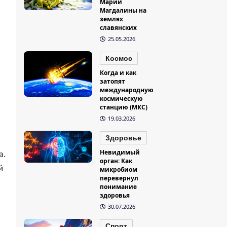
Марии
Магдалины на
землях
славянских
25.05.2026
Космос
Когда и как
затопят
международную
космическую
станцию (МКС)
19.03.2026
Здоровье
Невидимый
а.
орган: Как
й
микробиом
перевернул
понимание
здоровья
30.07.2026
Спорт