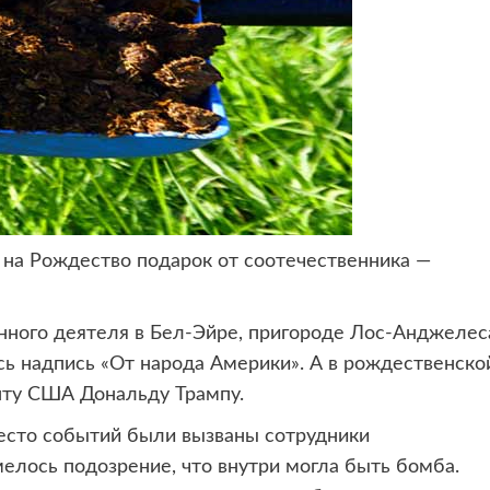
 на Рождество подарок
от соотечественника —
нного деятеля в Бел-Эйре, пригороде Лос-Анджелес
сь надпись «От народа Америки». А в рождественско
нту США Дональду Трампу.
место событий были вызваны сотрудники
мелось подозрение, что внутри могла быть бомба.