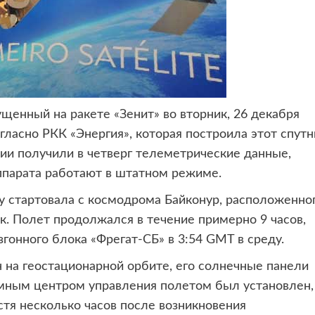
пущенный на ракете «Зенит»
во вторник, 26 декабря
гласно РКК «Энергия», которая построила этот спутн
ии получили в четверг телеметрические данные,
ппарата работают в штатном режиме.
ту стартовала с космодрома Байконур, расположенно
ик. Полет продолжался в течение примерно 9 часов,
згонного блока «Фрегат-СБ» в 3:54 GMT в среду.
 на геостационарной орбите, его солнечные панели
емным центром управления полетом был установлен,
стя несколько часов после возникновения