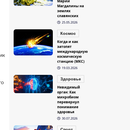
Марии
Магдалины на
землях
славянских
25.05.2026
Космос
Когда и как
затопят
международную
ик
космическую
станцию (МКС)
19.03.2026
Здоровье
го
Невидимый
орган: Как
микробиом
перевернул
понимание
здоровья
30.07.2026
Спорт