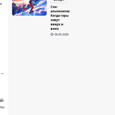
м
Ски-
альпинизм:
Когда горы
зовут
вверх и
вниз
06.05.2026
 —
й:
ны