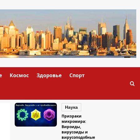
е
Космос
Здоровье
Спорт
Наука
Призраки
микромира:
Вироиды,
вирусоиды и
вирусоподобные