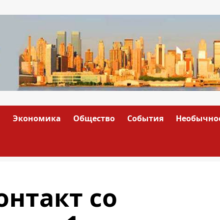
а
Экономика
Общество
События
Необычно
онтакт со