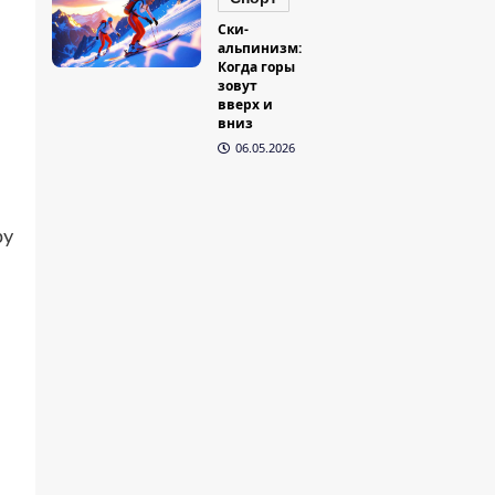
Ски-
альпинизм:
Когда горы
зовут
л
вверх и
вниз
06.05.2026
ру