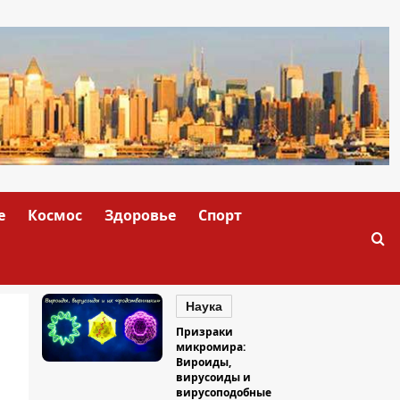
е
Космос
Здоровье
Спорт
Наука
Призраки
микромира:
Вироиды,
вирусоиды и
вирусоподобные