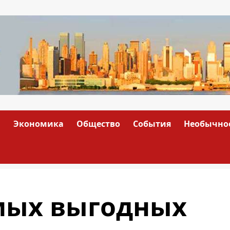
а
Экономика
Общество
События
Необычно
амых выгодных