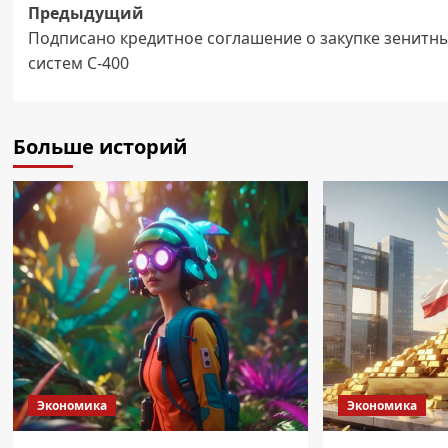
Навигация
Предыдущий
Подписано кредитное соглашение о закупке зенитн
записи
систем С-400
Больше историй
Экономика
Экономика