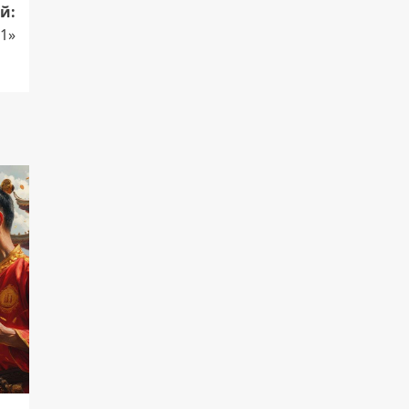
й:
-1»