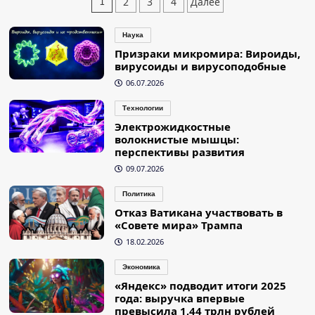
Пагинация
2
3
4
Далее
1
записей
Наука
Призраки микромира: Вироиды,
вирусоиды и вирусоподобные
06.07.2026
Технологии
Электрожидкостные
волокнистые мышцы:
перспективы развития
09.07.2026
Политика
Отказ Ватикана участвовать в
«Совете мира» Трампа
18.02.2026
Экономика
«Яндекс» подводит итоги 2025
года: выручка впервые
превысила 1,44 трлн рублей