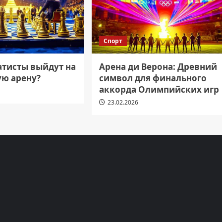
Спорт
атисты выйдут на
Арена ди Верона: Древний
ю арену?
символ для финального
аккорда Олимпийских игр
23.02.2026