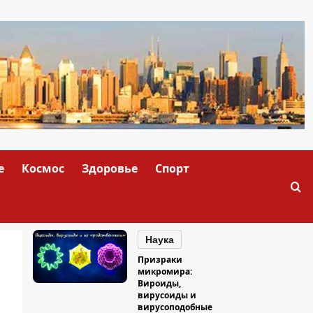
е
Космос
Здоровье
Спорт
Наука
Призраки
микромира:
Вироиды,
вирусоиды и
вирусоподобные