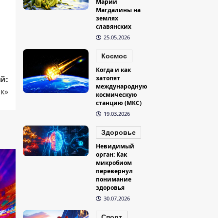
Марии
Магдалины на
землях
славянских
25.05.2026
Космос
Когда и как
й:
затопят
международную
ок»
космическую
станцию (МКС)
19.03.2026
Здоровье
Невидимый
орган: Как
микробиом
перевернул
понимание
здоровья
30.07.2026
Спорт