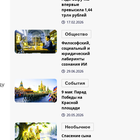
впервые
превысила 1,44
трлн рублей
17.02.2026
Общество
Философский,
социальный и
юридический
лабиринты
сознания ИИ
29.06.2026
События
ду
9 мая: Парад
Победы на
Красной
площади
20.05.2026
Необычное
Спасение сына