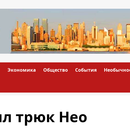
а
Экономика
Общество
События
Необычно
ил трюк Нео