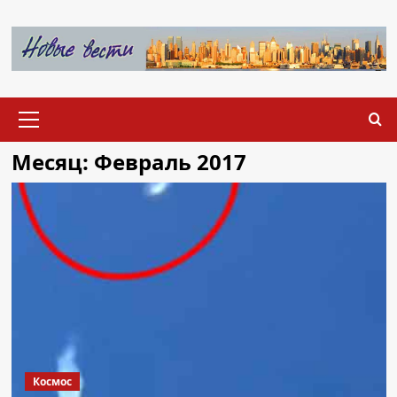
Перейти
к
содержимому
Основное
меню
Месяц:
Февраль 2017
Космос