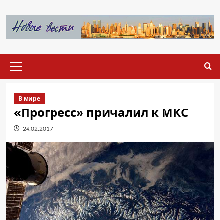
Перейти
к
содержимому
Основное
меню
В мире
«Прогресс» причалил к МКС
24.02.2017