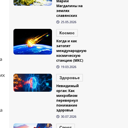
Марии
Магдалины на
землях
славянских
25.05.2026
Космос
Когда и как
затопят
международную
космическую
а
станцию (МКС)
19.03.2026
их
Здоровье
Невидимый
орган: Как
микробиом
перевернул
понимание
а
здоровья
30.07.2026
Спорт