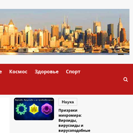
е
Космос
Здоровье
Спорт
Наука
Призраки
микромира:
Вироиды,
вирусоиды и
вирусоподобные