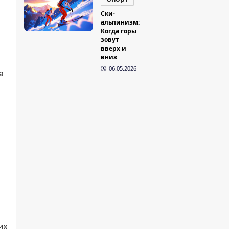
Ски-
альпинизм:
Когда горы
зовут
вверх и
вниз
06.05.2026
а
их