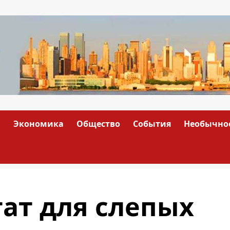
а
Экономика
Общество
События
Необычно
ат для слепых