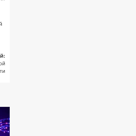
й
й:
ой
ти