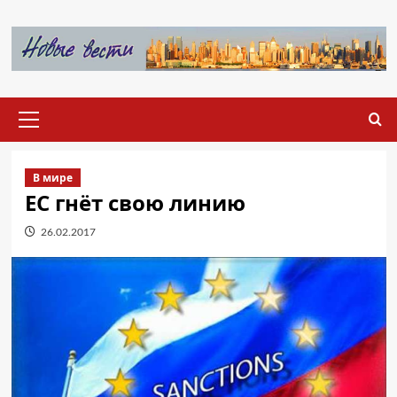
Перейти
к
содержимому
Основное
меню
В мире
ЕС гнёт свою линию
26.02.2017