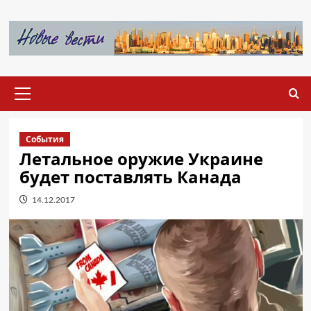
Перейти
к
содержимому
Основное
меню
События
Летальное оружие Украине
будет поставлять Канада
14.12.2017