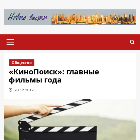
Перейти
к
содержимому
Основное
меню
Общество
«КиноПоиск»: главные
фильмы года
20.12.2017