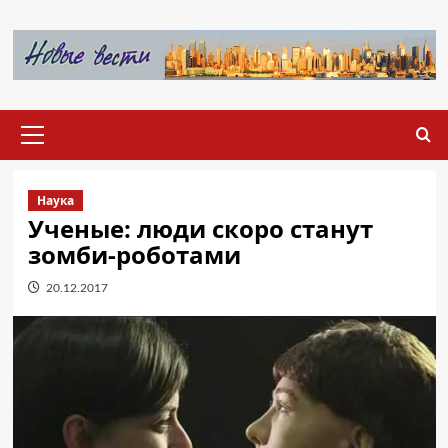
Перейти
к
содержимому
Основное
меню
Наука
Ученые: люди скоро станут
зомби-роботами
20.12.2017