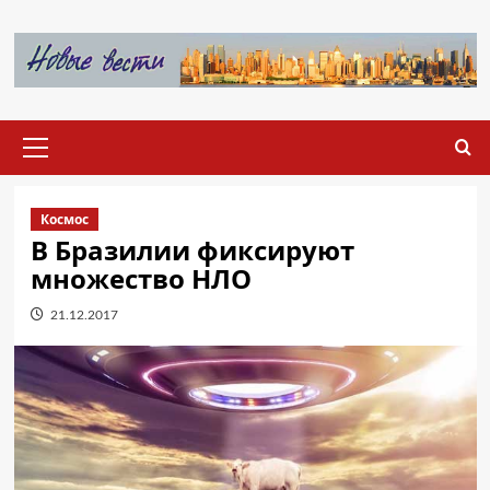
Перейти
к
содержимому
Основное
меню
Космос
В Бразилии фиксируют
множество НЛО
21.12.2017