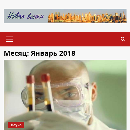
Перейти
к
содержимому
Основное
меню
Месяц:
Январь 2018
Наука