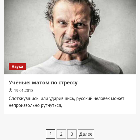
Наука
Учёные: матом по стрессу
19.01.2018
Споткнувшись, или ударившись, русский человек может
непроизвольно ругнуться,
Пагинация
2
3
Далее
1