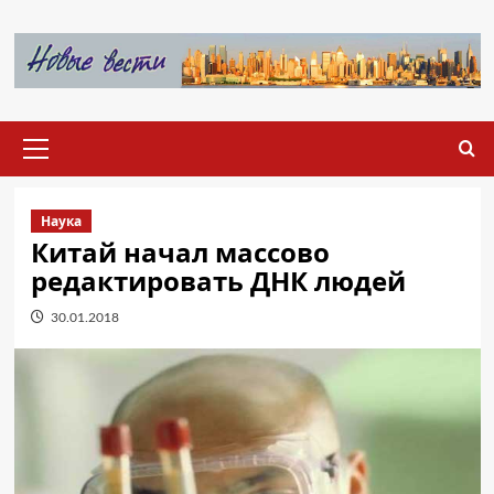
Перейти
к
содержимому
Основное
меню
Наука
Китай начал массово
редактировать ДНК людей
30.01.2018