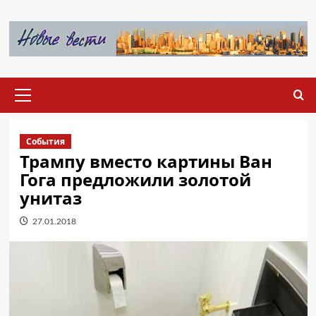
Перейти
к
содержимому
Основное
меню
События
Трампу вместо картины Ван
Гога предложили золотой
унитаз
27.01.2018