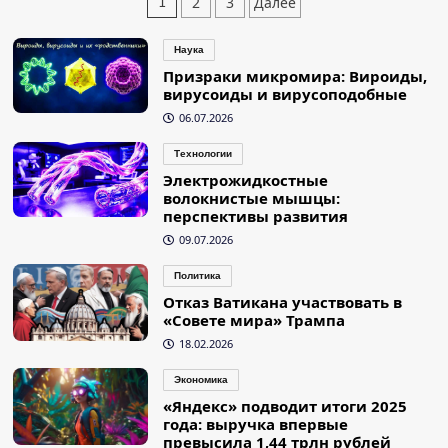
Пагинация
2
3
Далее
1
записей
Наука
Призраки микромира: Вироиды,
вирусоиды и вирусоподобные
06.07.2026
Технологии
Электрожидкостные
волокнистые мышцы:
перспективы развития
09.07.2026
Политика
Отказ Ватикана участвовать в
«Совете мира» Трампа
18.02.2026
Экономика
«Яндекс» подводит итоги 2025
года: выручка впервые
превысила 1,44 трлн рублей