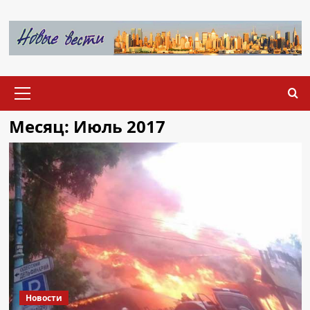
Перейти
к
содержимому
Основное
меню
Месяц:
Июль 2017
Новости