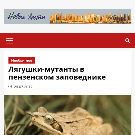
Перейти
к
содержимому
Основное
меню
Необычное
Лягушки-мутанты в
пензенском заповеднике
25.07.2017