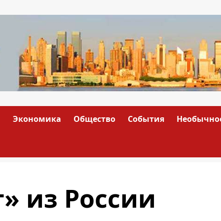
а
Экономика
Общество
События
Необычно
» из России