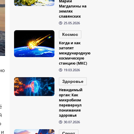
Марии
Магдалины на
землях
славянских
25.05.2026
Космос
Когда и как
затопят
международную
космическую
станцию (МКС)
19.03.2026
рю
Здоровье
Невидимый
орган: Как
микробиом
перевернул
ё
понимание
й
здоровья
30.07.2026
о
 и
Спорт