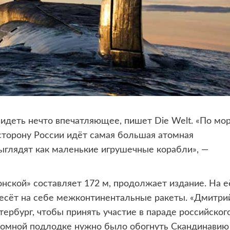
идеть нечто впечатляющее, пишет Die Welt. «По мо
 сторону России идёт самая большая атомная
выглядят как маленькие игрушечные корабли», —
ской» составляет 172 м, продолжает издание. На е
 несёт на себе межконтинентальные ракеты. «Дмитри
ербург, чтобы принять участие в параде российског
громной подлодке нужно было обогнуть Скандинавию