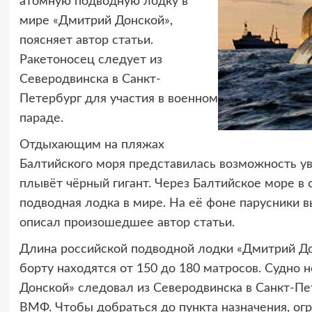
атомную подводную лодку в
мире «Дмитрий Донской»,
поясняет автор статьи.
Ракетоносец следует из
Северодвинска в Санкт-
Петербург для участия в военном
параде.
Отдыхающим на пляжах
Балтийского моря представилась возможность ув
плывёт чёрный гигант. Через Балтийское море в
подводная лодка в мире. На её фоне парусники 
описал произошедшее автор статьи.
Длина российской подводной лодки «Дмитрий Дон
борту находятся от 150 до 180 матросов. Судно
Донской» следовал из Северодвинска в Санкт-Пет
ВМФ. Чтобы добраться до пункта назначения, о