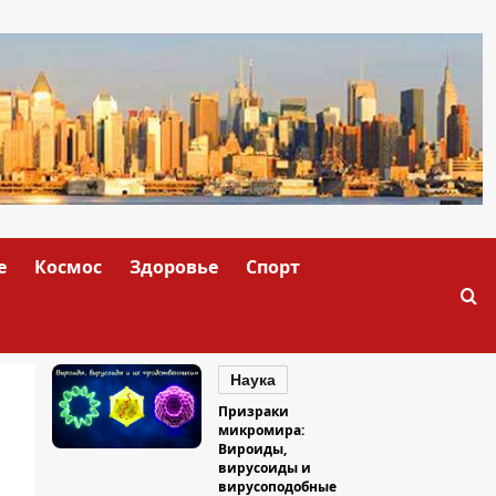
е
Космос
Здоровье
Спорт
Наука
Призраки
микромира:
Вироиды,
вирусоиды и
вирусоподобные