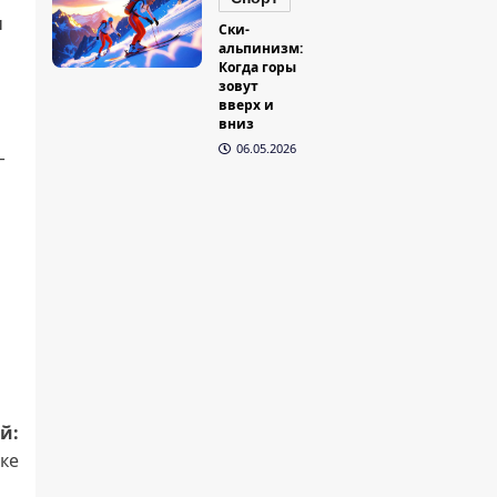
м
Ски-
альпинизм:
Когда горы
зовут
вверх и
вниз
06.05.2026
—
й:
ке