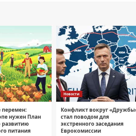
Новости
е перемен:
Конфликт вокруг «Дружбы
опе нужен План
стал поводом для
о развитию
экстренного заседания
ого питания
Еврокомиссии