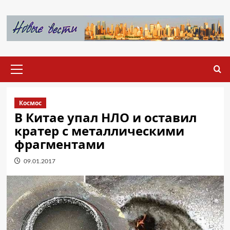
Перейти
к
содержимому
Основное
меню
Космос
В Китае упал НЛО и оставил
кратер с металлическими
фрагментами
09.01.2017