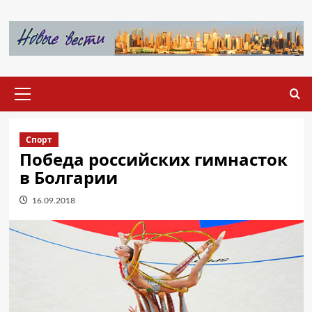
Перейти
к
содержимому
Основное
меню
Спорт
Победа российских гимнасток
в Болгарии
16.09.2018