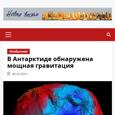
Перейти
к
содержимому
Основное
меню
Необычное
В Антарктиде обнаружена
мощная гравитация
30.12.2017