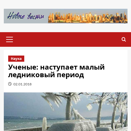
Перейти
к
содержимому
Основное
меню
Наука
Ученые: наступает малый
ледниковый период
02.01.2018