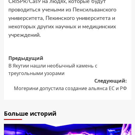
CRISPR/Cas9 на людях, которые будут
проводиться учеными из Пенсильванского
университета, Пекинского университета и
некоторых других научных и медицинских
учреждений.
Навигация
Предыдущий
В Якутии нашли необычный камень с
записи
треугольными узорами
Следующий:
Могерини допустила создание альянса ЕС и РФ
Больше историй