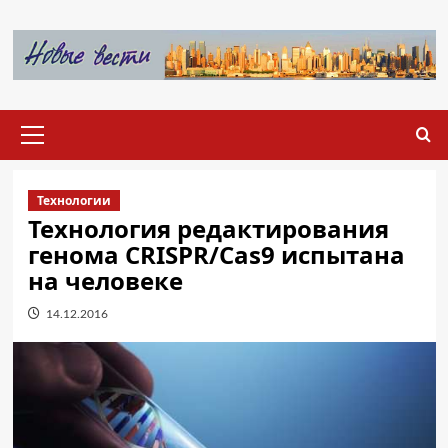
Перейти
к
содержимому
Основное
меню
Технологии
Технология редактирования
генома CRISPR/Cas9 испытана
на человеке
14.12.2016