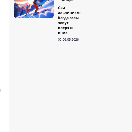
Ски-
альпинизм:
Когда горы
зовут
вверх и
вниз
06.05.2026
я