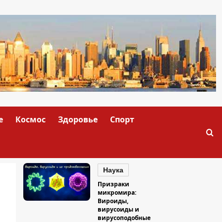
е
Космос
Здоровье
Спорт
Наука
Призраки
микромира:
Вироиды,
вирусоиды и
вирусоподобные