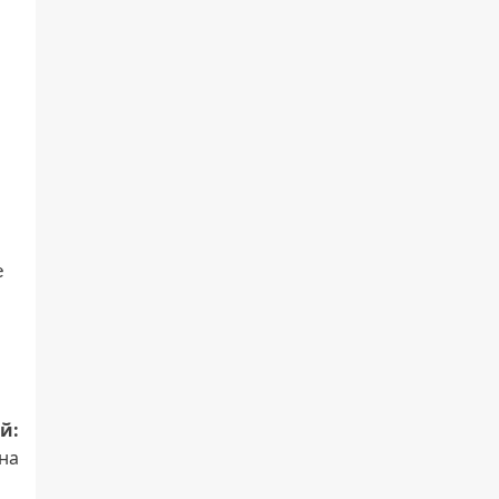
е
й:
на