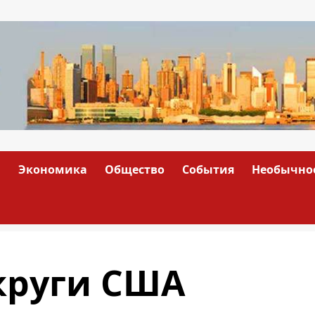
а
Экономика
Общество
События
Необычно
круги США