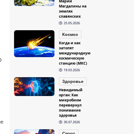
Марии
Магдалины на
землях
славянских
25.05.2026
Космос
Когда и как
затопят
международную
космическую
O
станцию (МКС)
19.03.2026
Здоровье
Невидимый
орган: Как
микробиом
перевернул
понимание
здоровья
не
30.07.2026
Спорт