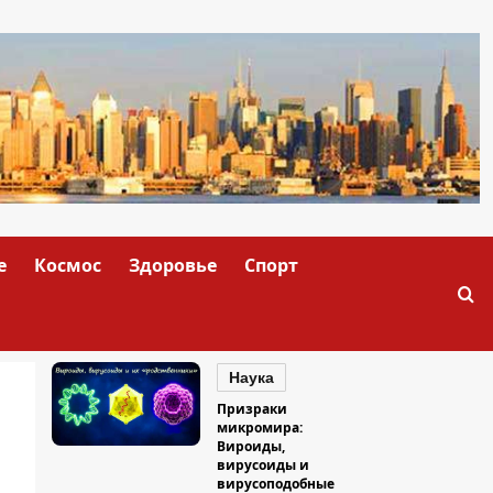
е
Космос
Здоровье
Спорт
Наука
Призраки
микромира:
Вироиды,
вирусоиды и
вирусоподобные