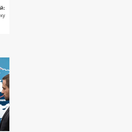
й:
ку