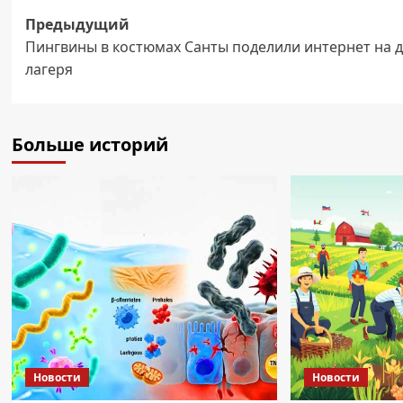
Навигация
Предыдущий
Пингвины в костюмах Санты поделили интернет на д
записи
лагеря
Больше историй
Новости
Новости