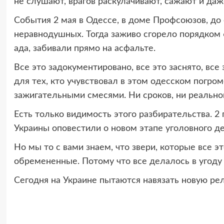
не слушают, врагов раскулачивают, сажают и да
События 2 мая в Одессе, в доме Профсоюзов, до
неравнодушных. Тогда заживо сгорело порядком 6
ада, забивали прямо на асфальте.
Все это задокументировано, все это заснято, все э
для тех, кто учувствовал в этом одесском погром
зажигательными смесями. Ни сроков, ни реально
Есть только видимость этого разбирательства. 2 
Украины оповестили о новом этапе уголовного де
Но мы то с вами знаем, что звери, которые все эт
обремененные. Потому что все делалось в угоду За
Сегодня на Украине пытаются навязать новую рели