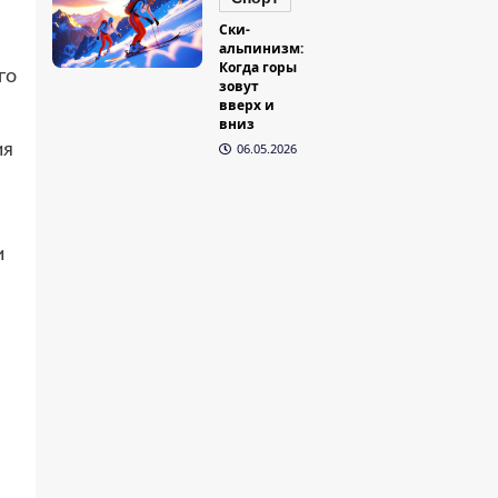
Ски-
альпинизм:
Когда горы
го
зовут
вверх и
вниз
ия
06.05.2026
и