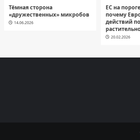
Тёмная сторона
ЕС на порог
«дружественных» микробов
почему Евр
действий п
14.06.2026
растительн
20.02.2026