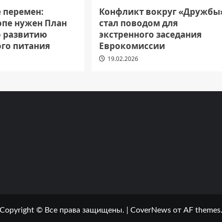
е перемен:
Конфликт вокруг «Дружбы
опе нужен План
стал поводом для
о развитию
экстренного заседания
ого питания
Еврокомиссии
19.02.2026
Copyright © Все права защищены.
|
CoverNews
от AF themes