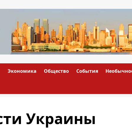
а
Экономика
Общество
События
Необычно
сти Украины