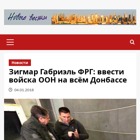
Перейти
к
содержимому
Основное
меню
Новости
Зигмар Габриэль ФРГ: ввести
войска ООН на всём Донбассе
04.01.2018