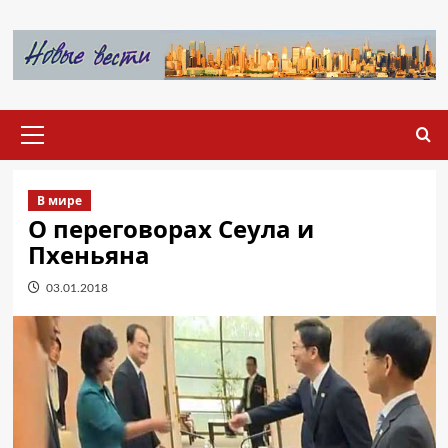
Перейти
к
содержимому
Основное
меню
В мире
О переговорах Сеула и
Пхеньяна
03.01.2018