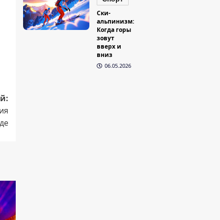
Ски-
альпинизм:
Когда горы
зовут
вверх и
вниз
06.05.2026
й:
ия
аде