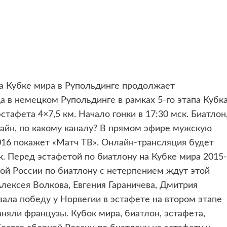
на Кубке мира в Рупольдинге продолжает
а в немецком Рупольдинге в рамках 5-го этапа Кубк
тафета 4×7,5 км. Начало гонки в 17:30 мск. Биатлон
лайн, по какому каналу? В прямом эфире мужскую
2016 покажет «Матч ТВ». Онлайн-трансляция будет
ск. Перед эстафетой по биатлону на Кубке мира 2015-
ой России по биатлону с нетерпением ждут этой
лексея Волкова, Евгения Гараничева, Дмитрия
ла победу у Норвегии в эстафете на втором этапе
аняли французы. Кубок мира, биатлон, эстафета,