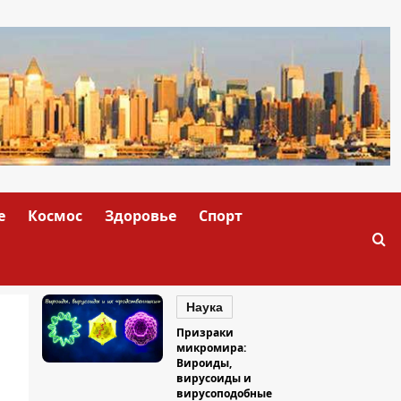
е
Космос
Здоровье
Спорт
Наука
Призраки
микромира:
Вироиды,
вирусоиды и
вирусоподобные