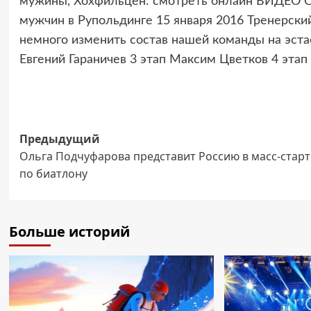
мужины, Хохфильцен: смотреть онлайн ВИДЕО Со
мужчин в Рупольдинге 15 января 2016 Тренерски
немного изменить состав нашей команды на эстаф
Евгений Гараничев 3 этап Максим Цветков 4 эта
Навигация
Предыдущий
Ольга Подчуфарова представит Россию в масс-старт
записи
по биатлону
Больше историй