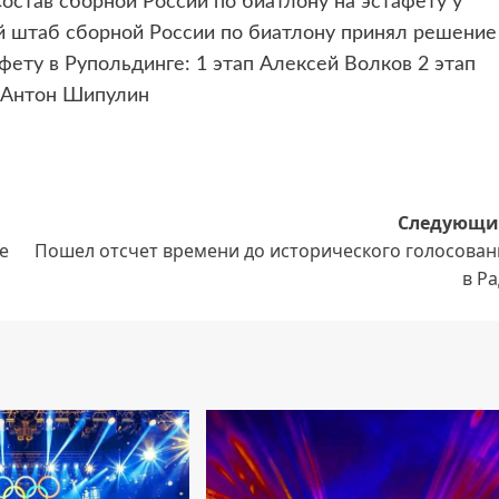
став сборной России по биатлону на эстафету у
й штаб сборной России по биатлону принял решение
ету в Рупольдинге: 1 этап Алексей Волков 2 этап
п Антон Шипулин
Следующи
е
Пошел отсчет времени до исторического голосован
в Р