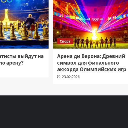
Спорт
атисты выйдут на
Арена ди Верона: Древний
ю арену?
символ для финального
аккорда Олимпийских игр
23.02.2026