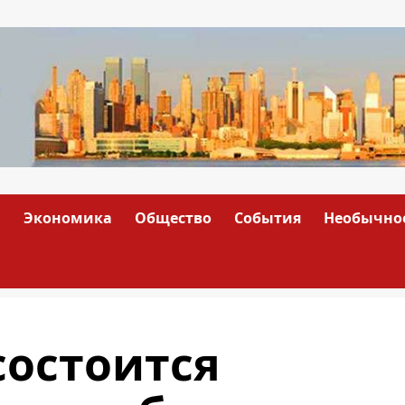
а
Экономика
Общество
События
Необычно
состоится