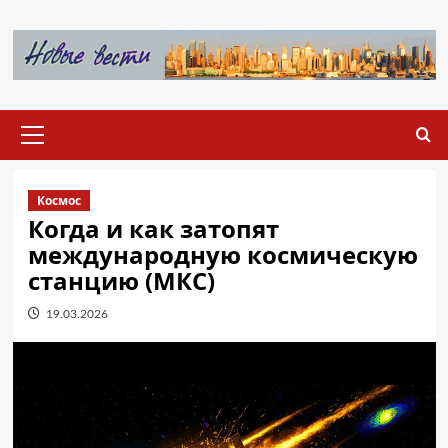
Перейти
к
содержимому
Основное
меню
Космос
Когда и как затопят
международную космическую
станцию (МКС)
19.03.2026