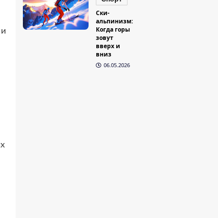
Ски-
альпинизм:
Когда горы
 и
зовут
вверх и
вниз
06.05.2026
их