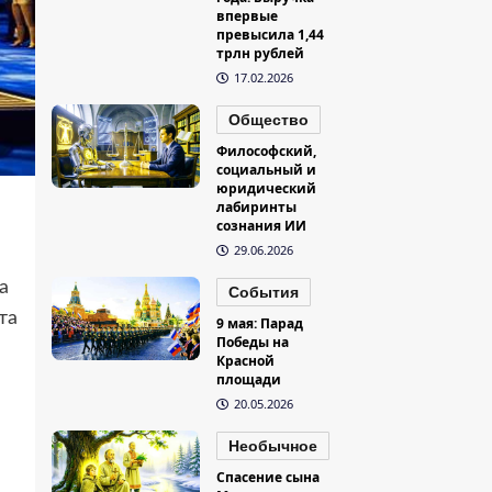
впервые
превысила 1,44
трлн рублей
17.02.2026
Общество
Философский,
социальный и
юридический
лабиринты
сознания ИИ
29.06.2026
а
События
та
9 мая: Парад
Победы на
Красной
площади
20.05.2026
Необычное
Спасение сына