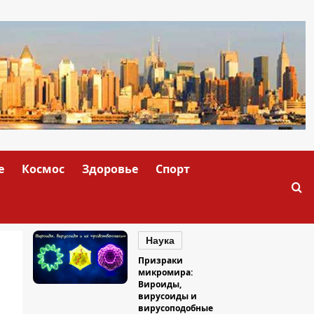
е
Космос
Здоровье
Спорт
Наука
Призраки
микромира:
Вироиды,
вирусоиды и
вирусоподобные