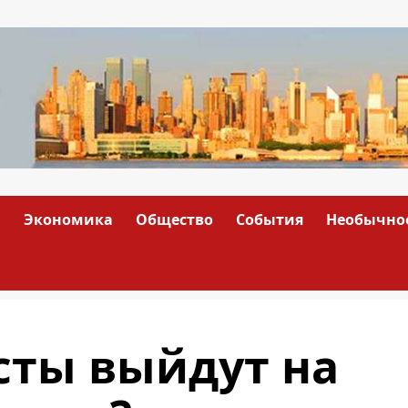
а
Экономика
Общество
События
Необычно
сты выйдут на