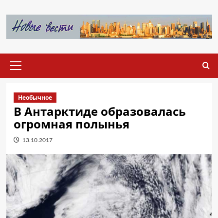
Перейти
к
содержимому
Основное
меню
Необычное
В Антарктиде образовалась
огромная полынья
13.10.2017