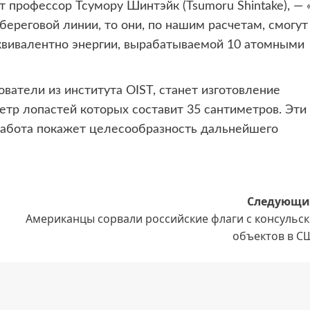
 профессор Тсумору Шинтэйк (Tsumoru Shintake), — 
ереговой линии, то они, по нашим расчетам, смогут
 эквивалентно энергии, вырабатываемой 10 атомными
атели из института OIST, станет изготовление
тр лопастей которых составит 35 сантиметров. Эти
работа покажет целесообразность дальнейшего
Следующи
Американцы сорвали российские флаги с консульск
объектов в С