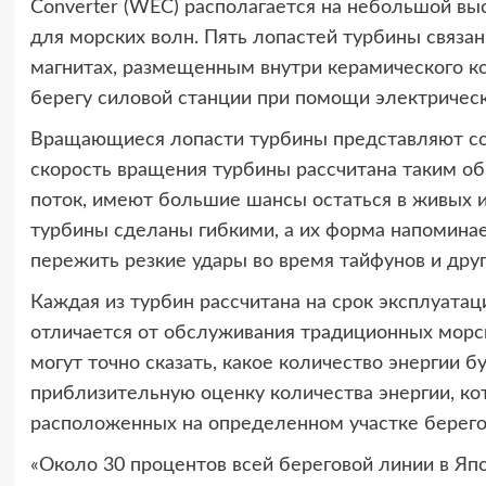
Converter (WEC) располагается на небольшой вы
для морских волн. Пять лопастей турбины связа
магнитах, размещенным внутри керамического ко
берегу силовой станции при помощи электрическ
Вращающиеся лопасти турбины представляют соб
скорость вращения турбины рассчитана таким о
поток, имеют большие шансы остаться в живых и 
турбины сделаны гибкими, а их форма напоминае
пережить резкие удары во время тайфунов и дру
Каждая из турбин рассчитана на срок эксплуатац
отличается от обслуживания традиционных морск
могут точно сказать, какое количество энергии 
приблизительную оценку количества энергии, ко
расположенных на определенном участке берего
«Около 30 процентов всей береговой линии в Я