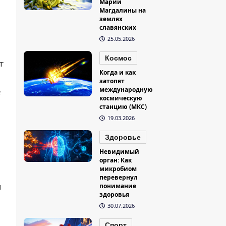
Марии
Магдалины на
землях
славянских
25.05.2026
Космос
т
Когда и как
затопят
международную
е
космическую
станцию (МКС)
19.03.2026
Здоровье
Невидимый
орган: Как
микробиом
перевернул
понимание
й
здоровья
30.07.2026
Спорт