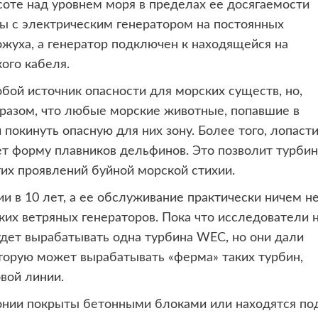
соте над уровнем моря в пределах ее досягаемости
ны с электрическим генератором на постоянных
жуха, а генератор подключен к находящейся на
ого кабеля.
ой источник опасности для морских существ, но,
бразом, что любые морские животные, попавшие в
покинуть опасную для них зону. Более того, лопаст
т форму плавников дельфинов. Это позволит турби
гих проявлений буйной морской стихии.
ии в 10 лет, а ее обслуживание практически ничем н
их ветряных генераторов. Пока что исследователи 
будет вырабатывать одна турбина WEC, но они дали
торую может вырабатывать «ферма» таких турбин,
вой линии.
понии покрыты бетонными блоками или находятся по