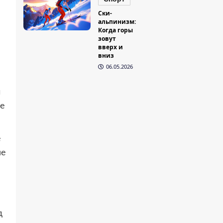
Ски-
альпинизм:
Когда горы
зовут
вверх и
вниз
06.05.2026
и
не
е
не
д