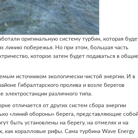
работали оригинальную систему
турбин, которая буде
их линию побережья. Но при этом, большая часть
ктричество, которое затем будет подаваться в общи
мым источником экологически чистой энергии. И в
 районе Гибралтарского пролива и возле берегов
 электростанции различного типа.
орне отличается от других систем сбора энергии
лько «линий обороны» берега, представляющие собо
ут быть установлены на берегу, на отмелях и на
х, как коралловые рифы. Сама турбина Wave Energy