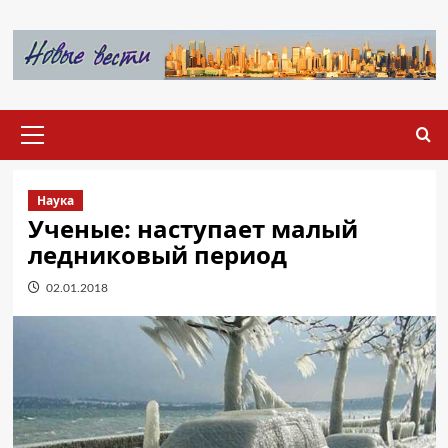
Перейти
к
содержимому
Основное
меню
Наука
Ученые: наступает малый
ледниковый период
02.01.2018