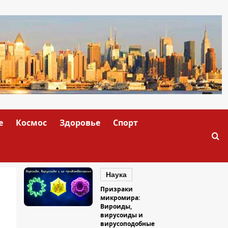
е
Космос
Здоровье
Спорт
Наука
Призраки
микромира:
Вироиды,
вирусоиды и
вирусоподобные