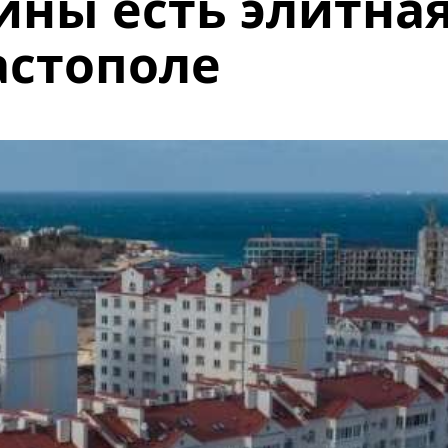
ины есть элитна
астополе