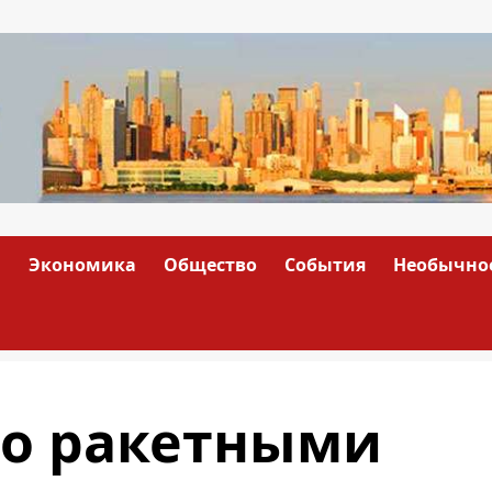
а
Экономика
Общество
События
Необычно
о ракетными