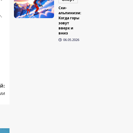
Ски-
альпинизм:
.
Когда горы
зовут
вверх и
вниз
06.05.2026
й:
ами