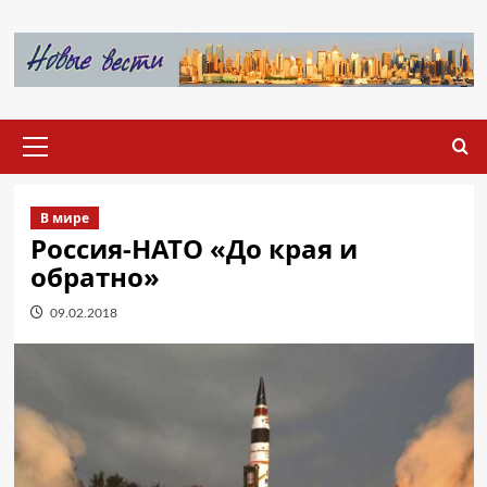
Перейти
к
содержимому
Основное
меню
В мире
Россия-НАТО «До края и
обратно»
09.02.2018