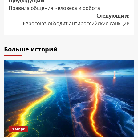
Навигация
Предыдущий
Правила общения человека и робота
записи
Следующий:
Евросоюз обходит антироссийские санкции
Больше историй
В мире