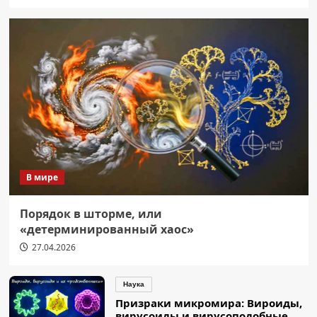
В мире
Порядок в шторме, или
«детерминированный хаос»
27.04.2026
Наука
Призраки микромира: Вироиды,
вирусоиды и вирусоподобные