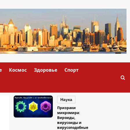
е
Космос
Здоровье
Спорт
Наука
Призраки
микромира:
Вироиды,
вирусоиды и
вирусоподобные