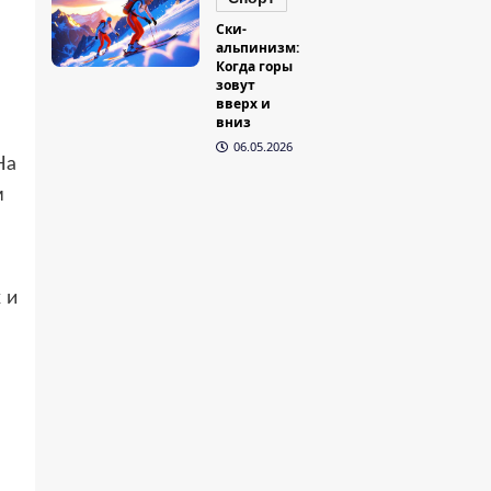
Ски-
альпинизм:
Когда горы
зовут
вверх и
вниз
06.05.2026
На
м
 и