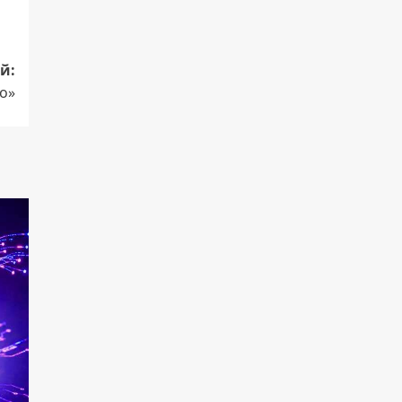
й:
о»