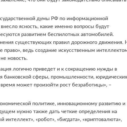
заявление, что они будут законодательно описывать
осударственной думы РФ по информационной
внесло ясность, какие именно вопросы будут
есуются развитием беспилотных автомобилей.
менения существующих правил дорожного движения. 
ое право», ведь создание искусственным интеллекто
не новость.
зация логично приведет и к сокращению нужды в
тся банковской сферы, промышленности, юридических
 время может произойти рост безработицы», –
экономической политике, инновационному развитию и
дущем нужно также дать четкие определения на
 интеллект», «робот», «бигдата», «криптовалюта»,