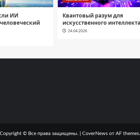
если ИИ
Квантовый разум для
 человеческий
искусственного интеллект
24.04.2026
Copyright © Все права защищены.
|
CoverNews
от AF themes