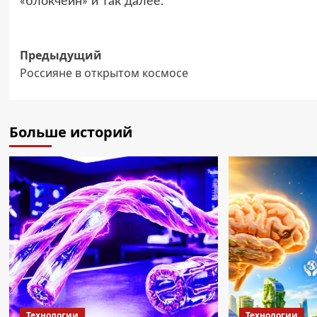
«блокчейн» и так далее.
Навигация
Предыдущий
Россияне в открытом космосе
записи
Больше историй
Технологии
Технологии