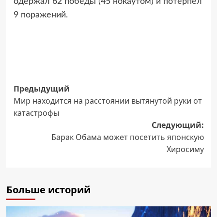
одержал 62 победы (45 нокаутом) и потерпел
9 поражений.
Навигация
Предыдущий
Мир находится на расстоянии вытянутой руки от
записи
катастрофы
Следующий:
Барак Обама может посетить японскую
Хиросиму
Больше историй