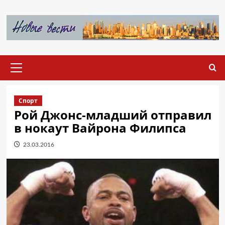
Перейти
к
содержимому
Основное
меню
Спорт
Рой Джонс-младший отправил
в нокаут Вайрона Филипса
23.03.2016