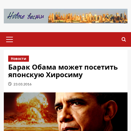
Перейти
к
содержимому
Основное
меню
Новости
Барак Обама может посетить
японскую Хиросиму
23.03.2016