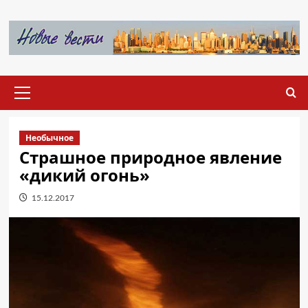
Перейти
к
содержимому
Основное
меню
Необычное
Страшное природное явление
«дикий огонь»
15.12.2017