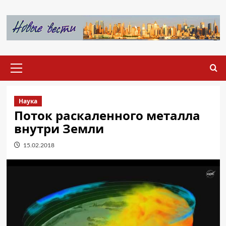
Перейти
к
содержимому
Основное
меню
Наука
Поток раскаленного металла
внутри Земли
15.02.2018