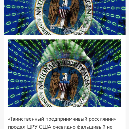
«Таинственный предприимчивый россиянин»
продал ЦРУ США очевидно фальшивый
не