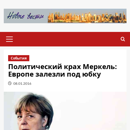
Перейти
к
содержимому
Основное
меню
События
Политический крах Меркель:
Европе залезли под юбку
08.01.2016