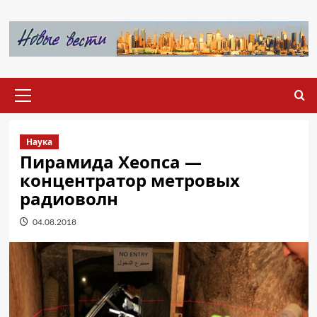
Перейти
к
содержимому
Основное
меню
Наука
Пирамида Хеопса —
концентратор метровых
радиоволн
04.08.2018