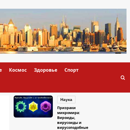
е
Космос
Здоровье
Спорт
Наука
Призраки
микромира:
Вироиды,
вирусоиды и
вирусоподобные