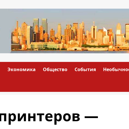
а
Экономика
Общество
События
Необычно
-принтеров —