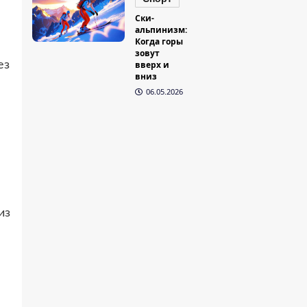
Ски-
альпинизм:
Когда горы
зовут
ез
вверх и
вниз
06.05.2026
из