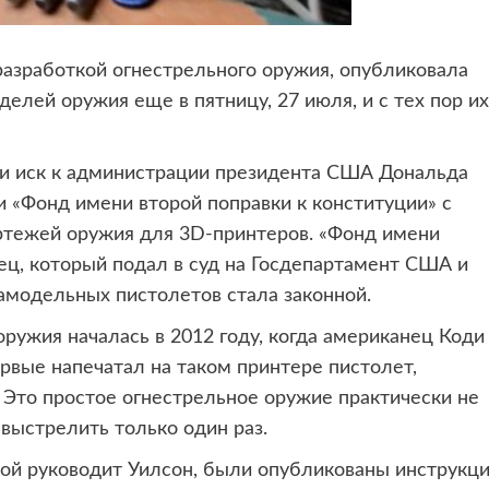
разработкой огнестрельного оружия, опубликовала
елей оружия еще в пятницу, 27 июля, и с тех пор их
ли иск к администрации президента США Дональда
 и «Фонд имени второй поправки к конституции» с
ртежей оружия для 3D-принтеров. «Фонд имени
ец, который подал в суд на Госдепартамент США и
амодельных пистолетов стала законной.
ружия началась в 2012 году, когда американец Коди
рвые напечатал на таком принтере пистолет,
. Это простое огнестрельное оружие практически не
выстрелить только один раз.
орой руководит Уилсон, были опубликованы инструкц