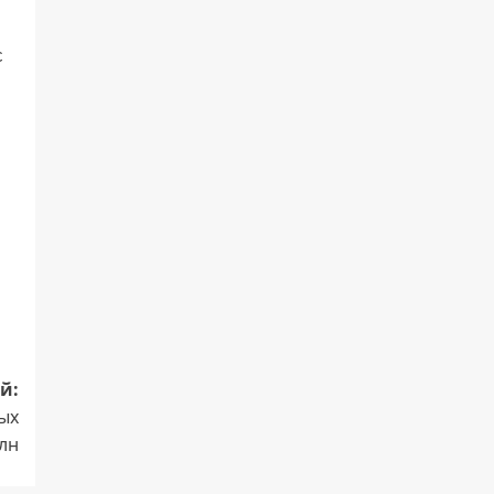
с
й:
ых
лн