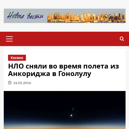
Перейти
к
содержимому
Основное
меню
Космос
НЛО сняли во время полета из
Анкориджа в Гонолулу
16.03.2016