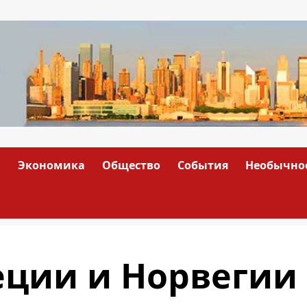
а
Экономика
Общество
События
Необычно
еции и Норвегии