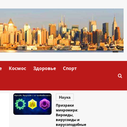
е
Космос
Здоровье
Спорт
Наука
Призраки
микромира:
Вироиды,
вирусоиды и
вирусоподобные