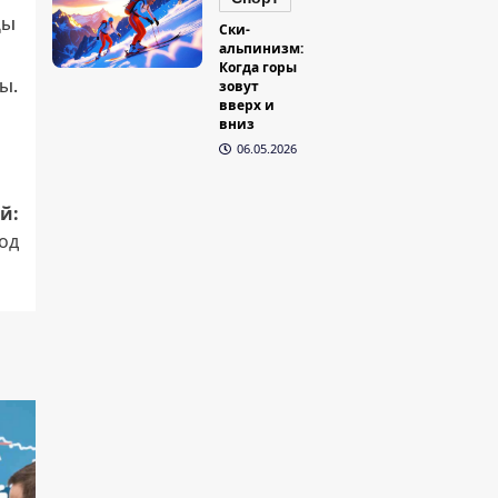
цы
Ски-
альпинизм:
Когда горы
ы.
зовут
вверх и
вниз
06.05.2026
й:
од