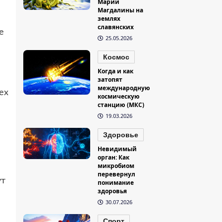
Марии
Магдалины на
землях
славянских
е
25.05.2026
Космос
Когда и как
затопят
международную
ех
космическую
станцию (МКС)
19.03.2026
Здоровье
Невидимый
орган: Как
микробиом
перевернул
ут
понимание
здоровья
30.07.2026
Спорт