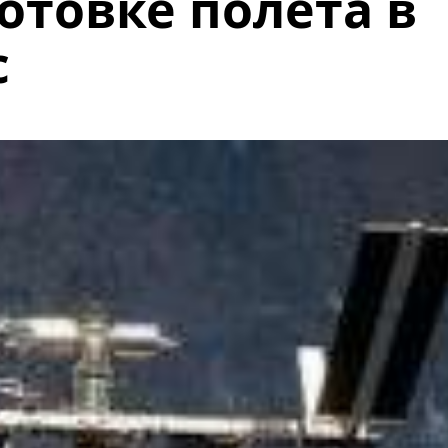
отовке полета в
с