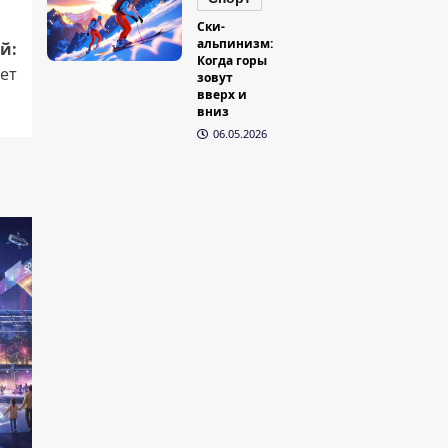
Ски-
альпинизм:
й:
Когда горы
ет
зовут
вверх и
вниз
06.05.2026