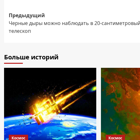
Навигация
Предыдущий
Черные дыры можно наблюдать в 20-сантиметровы
записи
телескоп
Больше историй
Космос
Космос