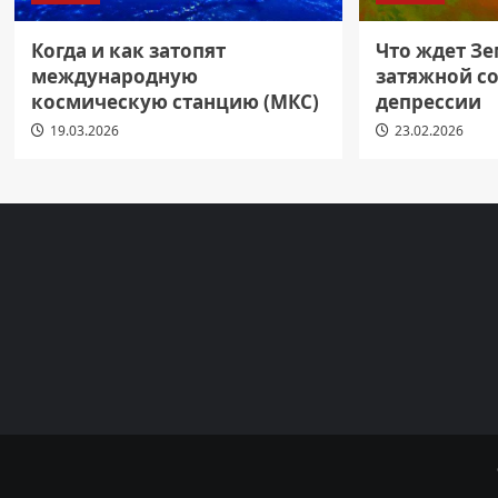
Когда и как затопят
Что ждет З
международную
затяжной с
космическую станцию (МКС)
депрессии
19.03.2026
23.02.2026