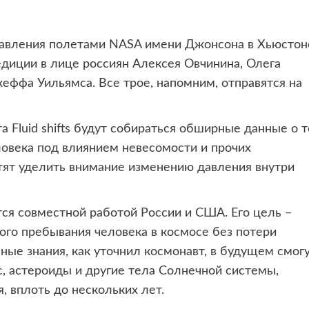
равления полетами NASA
имени Джонсона в Хьюстон
диции в лице россиян Алексея Овчинина, Олега
еффа Уильямса. Все трое, напомним, отправятся на
 Fluid shifts будут собираться обширные данные о т
ловека под влиянием невесомости и прочих
тят уделить внимание изменению давления внутри
ся совместной работой России и США. Его цель –
го пребывания человека в космосе без потери
ые знания, как уточнил космонавт, в будущем смог
с, астероиды и другие тела Солнечной системы,
 вплоть до нескольких лет.