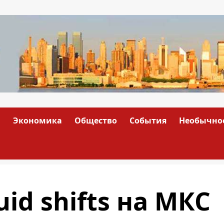
а
Экономика
Общество
События
Необычно
id shifts на МКС