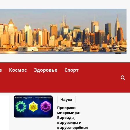
е
Космос
Здоровье
Спорт
Наука
Призраки
микромира:
Вироиды,
вирусоиды и
вирусоподобные