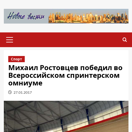
Перейти
к
содержимому
Основное
меню
Спорт
Михаил Ростовцев победил во
Всероссийском спринтерском
омниуме
27.01.2017